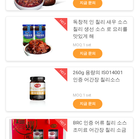
지금 문의
리
에
HOT
독창적 인 칠리 새우 소스
26
칠리 생선 소스 로 요리를
관
맛있게 해
과일퓨레 생산 라인
한
MOQ:1 set
지금 문의
것
HOT
260g 용량의 ISO14001
공
인증 어간장 칠리소스
장
13
MOQ:1 set
투
지금 문의
생선 칠리 소스
어
HOT
BRC 인증 어류 칠리 소스
조미료 어간장 칠리 소금