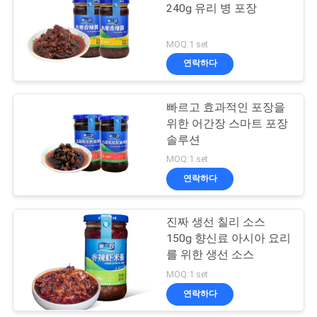
용
240g 유리 병 포장
을
72
MOQ:1 set
남새 가공 라인을 열
요
연락하다
청
매를 맺으세요
빠르고 효과적인 포장을
하
위한 어간장 스마트 포장
솔루션
십
MOQ:1 set
시
연락하다
58
오
진짜 생선 칠리 소스
색채 선별기 기계
150g 향신료 아시아 요리
사
를 위한 생선 소스
MOQ:1 set
이
연락하다
트