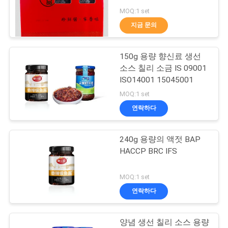
품
MOQ:1 set
질
지금 문의
45
관
잼 붙여넣기 소스 취
150g 용량 향신료 생선
리
소스 칠리 소금 IS 09001
급 라인
ISO14001 15045001
저
MOQ:1 set
연락하다
희
와
240g 용량의 액젓 BAP
38
HACCP BRC IFS
연
과일주스 생산 라인
락
MOQ:1 set
연락하다
인
양념 생선 칠리 소스 용량