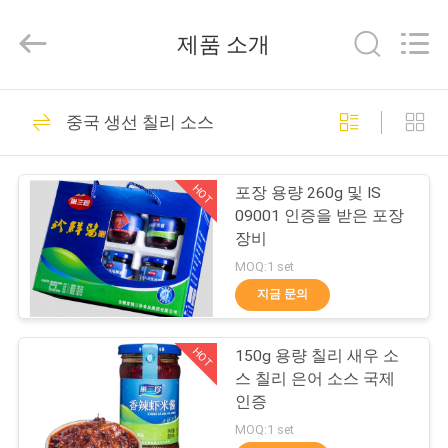
2021
-
2026
제품 소개
SSS
Food
Machinery
Technology
집
Co.,
470
Ltd.
중국 생선 칠리 소스
All
Rights
Reserved.
똘띠야 생산 라인
제
HOT
포장 용량 260g 및 IS
품
09001 인증을 받은 포장
장비
MOQ:1 set
비
지금 문의
82
디
HOT
150g 용량 칠리 새우 소
오
과일 가공 라인
스 칠리 은어 소스 국제
인증
우
MOQ:1 set