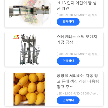
용
Ｈ 18 인치 아랍어 빵 생
산 라인
을
72
$9000-9300 set MOQ:1개 세트
남새 가공 라인을 열
요
연락하다
청
매를 맺으세요
스테인리스 스틸 오렌지
하
가공 공장
십
$9000-9300 set MOQ:1개 세트
시
연락하다
58
오
공장을 처리하는 자동 망
색채 선별기 기계
고 퓨레 생산 라인 대용량
사
망고 주스
USD 43,000 - USD 65,000 / set MOQ:1개 세트
이
연락하다
트