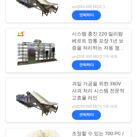
품
usd200,000 MOQ:1
질
연락하다
45
관
잼 붙여넣기 소스 취
시스템 충진 220 밀리람
리
베르트 깡통 포장 1년 보
급 라인
증을 처리하는 자동 잼 붙
여넣기 소스
저
usd200,000 MOQ:1개 세트
연락하다
희
와
과일 가공을 위한 380V
38
사과 처리 시스템 전문적
연
고효율 라인
과일주스 생산 라인
락
usd200,000 MOQ:1개 세트
연락하다
인
조정할 수 있는 700 PC /