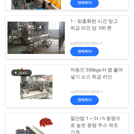
연락하다
리
에
1 - 맞춤화된 시간 망고
26
취급 라인 당 100 톤
관
과일퓨레 생산 라인
한
usd200,000 MOQ:1
연락하다
것
자동인 300kgs/H 잼 붙여
공
넣기 소스 취급 라인
장
13
usd200,000 MOQ:1
투
연락하다
생선 칠리 소스
어
절단법 1 ~ 5t / h 용량으
로 높은 용량 주스 제조
기계