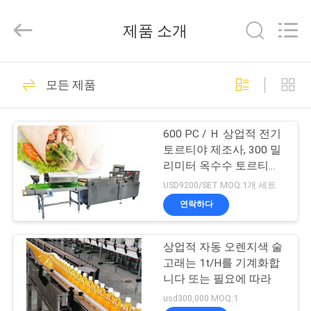
2021
-
2026
제품 소개
SSS
Food
Machinery
Technology
집
Co.,
470
Ltd.
모든 제품
All
Rights
Reserved.
똘띠야 생산 라인
제
600 PC / Ｈ 상업적 전기
품
토르티야 제조사, 300 밀
리미터 옥수수 토르티야
제조사 기계
USD9200/SET MOQ:1개 세트
비
연락하다
82
디
상업적 자동 오렌지색 술
오
과일 가공 라인
고래는 1t/H를 기계화합
니다 또는 필요에 따라
우
usd300,000 MOQ:1