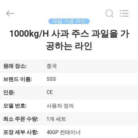
2021
-
2026
SSS
Food
과일 가공 라인
Machinery
Technology
1000kg/H 사과 주스 과일을 가
집
Co.,
Ltd.
All
공하는 라인
Rights
Reserved.
제
품
원래 장소:
중국
SSS
브랜드 이름:
비
CE
인증:
디
모델 번호:
사용자 정의
오
최소 주문 수량:
1개 세트
포장 세부 사항:
40GP 컨테이너
우