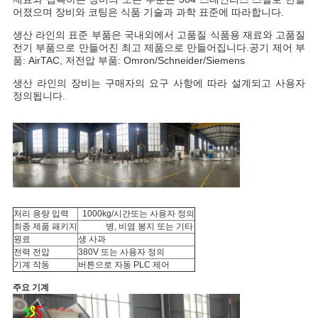
용
어졌으며 장비와 코팅은 식품 기술과 과학 표준에 따라합니다.
을
생산 라인의 표준 부품은 국내외에서 고품질 식품용 재료와 고품질
전기 부품으로 만들어진 최고 제품으로 만들어집니다.공기 제어 부
요
품: AirTAC, 저전압 부품: Omron/Schneider/Siemens
생산 라인의 장비는 구매자의 요구 사항에 따라 설계되고 사용자
청
정의됩니다.
하
십
시
오
처리 용량 입력
1000kg/시간
또는 사용자 정의
최종 제품 패키지
병, 비염 봉지 또는 기타
원료
생 사과
사
전력 전압
380V 또는 사용자 정의
기계 작동
버튼으로 자동 PLC 제어
이
주요 기계
트