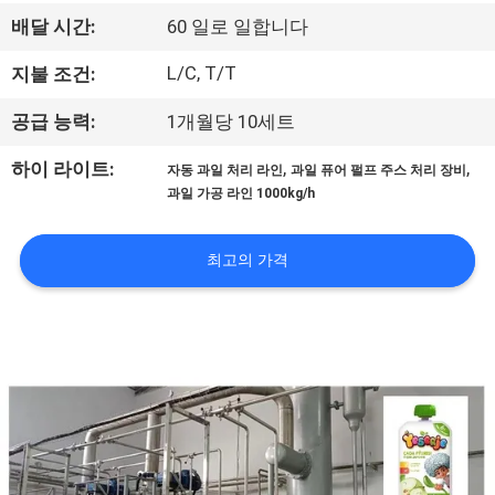
리
배달 시간:
60 일로 일합니다
에
L/C, T/T
지불 조건:
관
공급 능력:
1개월당 10세트
한
,
,
하이 라이트:
자동 과일 처리 라인
과일 퓨어 펄프 주스 처리 장비
과일 가공 라인 1000kg/h
것
최고의 가격
공
장
투
어