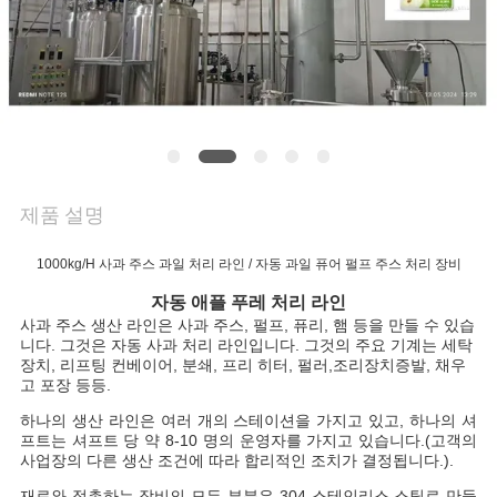
품
질
관
리
저
제품 설명
희
1000kg/H 사과 주스 과일 처리 라인 / 자동 과일 퓨어 펄프 주스 처리 장비
와
자동 애플 푸레 처리 라인
사과 주스 생산 라인은 사과 주스, 펄프, 퓨리, 햄 등을 만들 수 있습
연
니다. 그것은 자동 사과 처리 라인입니다. 그것의 주요 기계는 세탁
장치, 리프팅 컨베이어, 분쇄, 프리 히터, 펄러,조리장치증발, 채우
락
고 포장 등등.
하나의 생산 라인은 여러 개의 스테이션을 가지고 있고, 하나의 셔
프트는 셔프트 당 약 8-10 명의 운영자를 가지고 있습니다.(고객의
인
사업장의 다른 생산 조건에 따라 합리적인 조치가 결정됩니다.).
재료와 접촉하는 장비의 모든 부분은 304 스테인리스 스틸로 만들