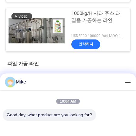
1000kg/H 사과 주스 과
일을 가공하는 라인
USD5000-100000 /set MOQ:1개 세트
연락하다
과일 가공 라인
토마토 페이스트 취급 라인 스테인레스 강 304 또는 316
Mike
즉각적 프로젝트 토마토 케찹 생산 라인 주문 제작된 전력
10:04 AM
스테인레스 스틸 식품급 과일 처리 라인 1-100t/h 출력 용량 및 토
마토 페이스트 생산에 대한 높은 처리 정확성
Good day, what product are you looking for?
모든