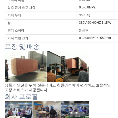
또띠아 지름
맵
0.6-0.8MPa
압축 공기 요구 사항
≈500Kg
기계 무게
380V 50~60HZ 1.1KW
힘
PRIVACY
공기 소비량
3m³/분
POLICY
u 2800×950×1550mm
기계 외형 크기
포장 및 배송
상품의 안전을 위해 전문적이고 친환경적이며 편리하고 효율적인 
포장 서비스가 제공됩니다.
회사 프로필