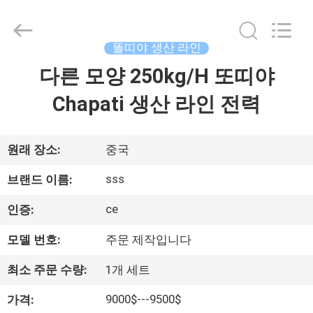
2021
-
2026
SSS
Food
똘띠야 생산 라인
Machinery
Technology
다른 모양 250kg/H 또띠야
집
Co.,
Ltd.
All
Chapati 생산 라인 전력
Rights
Reserved.
제
품
원래 장소:
중국
sss
브랜드 이름:
비
ce
인증:
디
모델 번호:
주문 제작입니다
오
최소 주문 수량:
1개 세트
9000$---9500$
가격:
우