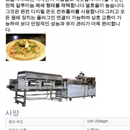
용
전체 알루미늄 폐쇄 형태를 채택합니다.열효율이 높습니다.
그것은 완전 디지털 온도 컨트롤러를 사용합니다.그리고 모
을
든 원래 장치는 플러그인 연결이 가능하며 상호 교환이 가
능하여 보다 안정적인 성능과 유지 관리가 더욱 편리합니
요
다.
청
하
십
시
오
사
사양
이
100~250kg/h
생산 속도
트
1-30cm