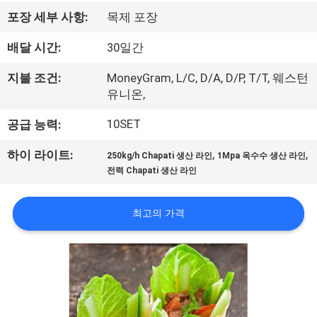
리
포장 세부 사항:
목제 포장
에
배달 시간:
30일간
관
지불 조건:
MoneyGram, L/C, D/A, D/P, T/T, 웨스턴
유니온,
한
10SET
공급 능력:
것
,
,
하이 라이트:
250kg/h Chapati 생산 라인
1Mpa 옥수수 생산 라인
전력 Chapati 생산 라인
공
장
최고의 가격
투
어