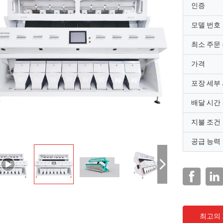
인증
모델 번호
최소 주문
가격
포장 세부
배달 시간
지불 조건
공급 능력
최고의