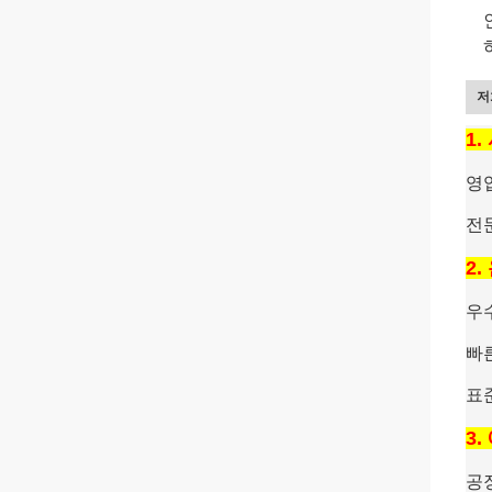
저
1
영
전
2
우
빠
표
3
공