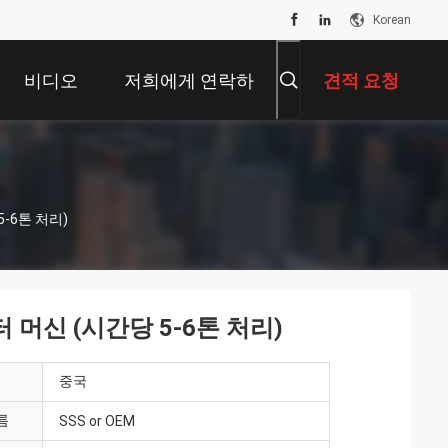
Korean
비디오
저희에게 연락하
견적 요청
십시오
5-6톤 처리)
터 머신 (시간당 5-6톤 처리)
중국
름
SSS or OEM