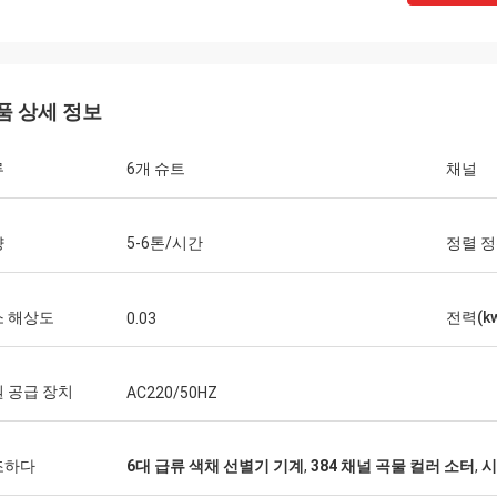
품 상세 정보
류
6개 슈트
채널
량
5-6톤/시간
정렬 
소 해상도
전력(kw
0.03
 공급 장치
AC220/50HZ
조하다
6대 급류 색채 선별기 기계
,
384 채널 곡물 컬러 소터
,
시