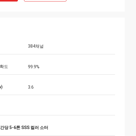
384채널
정확도
99.9%
)
3.6
간당 5-6톤 SSS 컬러 소터