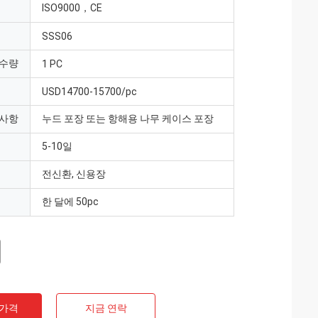
ISO9000，CE
SSS06
 수량
1 PC
USD14700-15700/pc
 사항
누드 포장 또는 항해용 나무 케이스 포장
5-10일
전신환, 신용장
한 달에 50pc
 가격
지금 연락