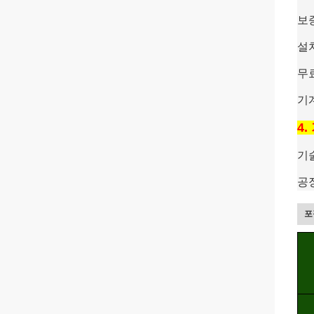
보
설
무
기
4
기
공
포