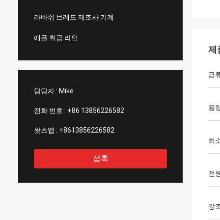
라바쉬 브레드 제조사 기계
애플 취급 라인
제
급
담당자 :
Mike
용
전화 번호 :
+86 13856226582
왓츠앱 :
+8613856226582
최
접촉
전원
강